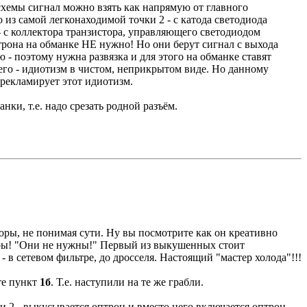
хемы сигнал можно взять как напрямую от главного
о из самой легконаходимой точки 2 - с катода светодиода
- с коллектора транзистора, управляющего светодиодом
птрона на обманке НЕ нужно! Но они берут сигнал с выхода
ью - поэтому нужна развязка и для этого на обманке ставят
го - идиотизм в чистом, неприкрытом виде. Но данному
 рекламирует этот идиотизм.
нки, т.е. надо срезать родной разъём.
ры, не понимая сути. Ну вы посмотрите как он креативно
ры! "Они не нужны!" Первый из выкушенных стоит
 в сетевом фильтре, до дросселя. Настоящий "мастер холода"!!!
те пункт
1б
. Т.е. наступили на те же грабли.
и 2 - выкусывается оптрон и вместо него включается оптрон,