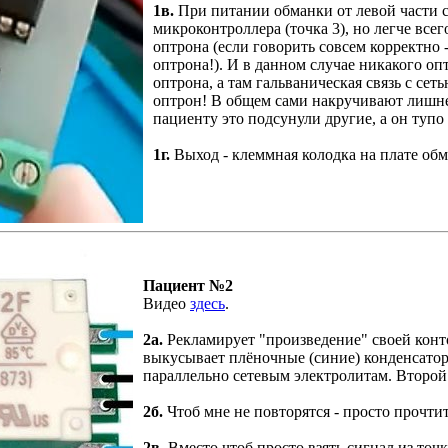
1в.
При питании обманки от левой части с
микроконтроллера (точка 3), но легче всег
оптрона (если говорить совсем корректно 
оптрона!). И в данном случае никакого о
оптрона, а там гальваническая связь с сет
оптрон! В общем сами накручивают лишне
пациенту это подсунули другие, а он тупо
1г.
Выход - клеммная колодка на плате обма
Пациент №2
Видео
здесь
.
2а.
Рекламирует "произведение" своей конто
выкусывает плёночные (синие) конденсато
параллельно сетевым электролитам. Второй -
2б.
Чтоб мне не повторятся - просто прочти
2в.
Вместо чтоб просто взять сигнал из точк