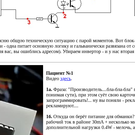
оясню общую техническую ситуацию с парой моментов. Вот бло
- одна питает основную логику и гальванически развязана от се
ля вас, вы ошиблись адресом). Убираем инвертор - и у нас вторая
Пациент №1
Видео
здесь
.
1а.
Фраза: "Производитель....бла-бла-бла" 
понимая сути), при этом суёт свою карто
запрограммировать!... ну вы поняли - рек
рекламируют....
1б.
Откуда он берёт питание для обманки?
рабочий ток в районе 30mA + несколько м
дополнительной нагрузки 0.4W - мелочь, а