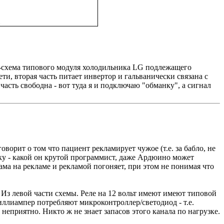
к-схема типового модуля холодильника LG подлежащего
ти, вторая часть питает инвертор и гальванически связана с
 часть свободна - вот туда я и подключаю "обманку", а сигнал
говорит о том что пациент рекламирует чужое (т.е. за бабло, не
чку - какой он крутой программист, даже Ардюино может
лама на рекламе и рекламой погоняет, при этом не понимая что
 Из левой части схемы. Реле на 12 вольт имеют имеют типовой
иллиампер потребляют микроконтроллер/светодиод - т.е.
 неприятно. Никто ж не знает запасов этого канала по нагрузке.