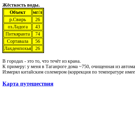
Жёсткость воды.
Объект
мг/л
р.Свирь
26
оз.Ладога
43
Питкяранта
74
Сортавала
56
Лахденпохья
26
В городах - это то, что течёт из крана.
К примеру: у меня в Таганроге дома ~750, очищенная из автомата
Измерял китайским солемером (коррекция по температуре имее
Карта путешествия