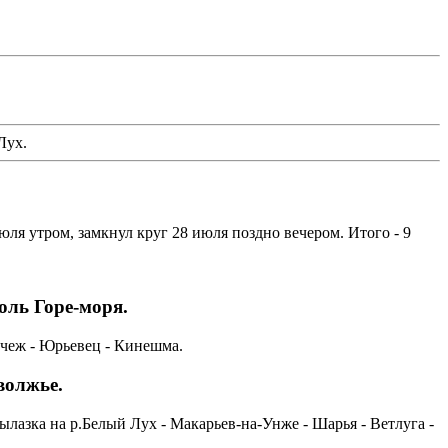
Лух.
ля утром, замкнул круг 28 июля поздно вечером. Итого - 9
оль Горе-моря.
учеж - Юрьевец - Кинешма.
волжье.
ылазка на р.Белый Лух - Макарьев-на-Унже - Шарья - Ветлуга -