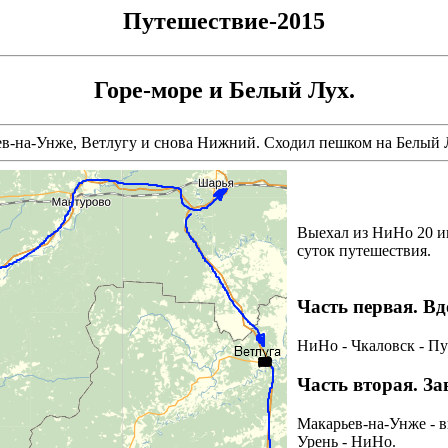
Путешествие-2015
Горе-море и Белый Лух.
ев-на-Унже, Ветлугу и снова Нижний. Сходил пешком на Белый 
Выехал из НиНо 20 ию
суток путешествия.
Часть первая. Вд
НиНо - Чкаловск - П
Часть вторая. За
Макарьев-на-Унже - в
Урень - НиНо.