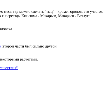
ко мест, где можно сделать "тыц" - кроме городов, это участок
 и переезды Кинешма - Макарьев, Макарьев - Ветлуга.
аловска.
н
второй части был сильно другой.
некоторыми расчётами.
тешествия"